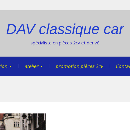
DAV classique car
spécialiste en pièces 2cv et derivé
tion
atelier
promotion pièces 2cv
Contac