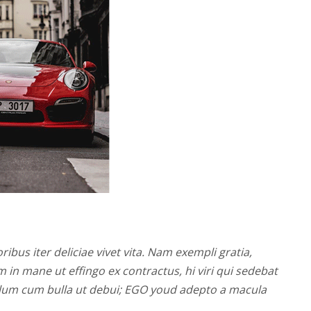
ribus iter deliciae vivet vita. Nam exempli gratia,
n mane ut effingo ex contractus, hi viri qui sedebat
olum cum bulla ut debui; EGO youd adepto a macula