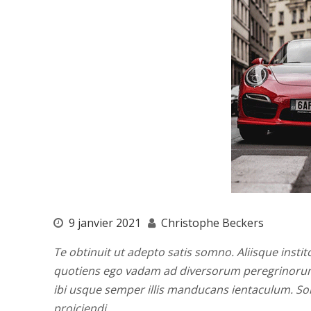
9 janvier 2021
Christophe Beckers
Te obtinuit ut adepto satis somno. Aliisque instito
quotiens ego vadam ad diversorum peregrinorum i
ibi usque semper illis manducans ientaculum. S
proiciendi.