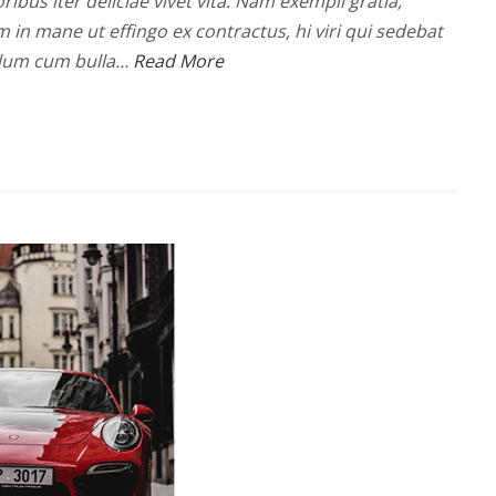
ribus iter deliciae vivet vita. Nam exempli gratia,
n mane ut effingo ex contractus, hi viri qui sedebat
olum cum bulla…
Read More