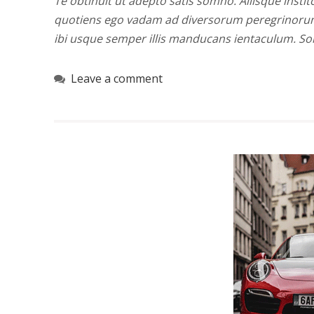
Te obtinuit ut adepto satis somno. Aliisque instito
quotiens ego vadam ad diversorum peregrinorum i
ibi usque semper illis manducans ientaculum. S
Leave a comment