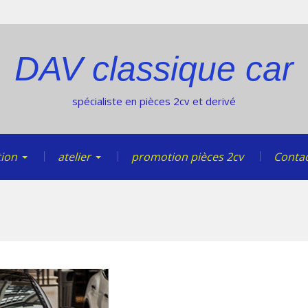
DAV classique car
spécialiste en pièces 2cv et derivé
tion
atelier
promotion pièces 2cv
Contac