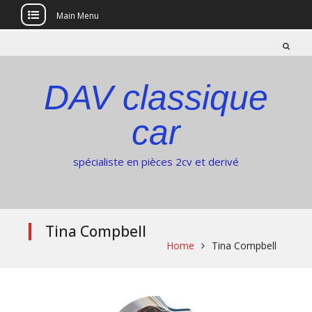
Main Menu
Skip
to
content
DAV classique
car
spécialiste en pièces 2cv et derivé
Tina Compbell
Home
Tina Compbell