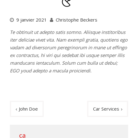
9 janvier 2021
Christophe Beckers
Te obtinuit ut adepto satis somno. Aliisque institoribus
iter deliciae vivet vita. Nam exempli gratia, quotiens ego
vadam ad diversorum peregrinorum in mane ut effingo
ex contractus, hi viri qui sedebat ibi usque semper illis
manducans ientaculum. Solum cum bulla ut debui;
EGO youd adepto a macula proiciendi.
Navigation
John Doe
Car Services
de
l’article
ca