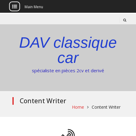
Main Menu
Skip
to
content
DAV classique
car
spécialiste en pièces 2cv et derivé
Content Writer
Home
Content Writer