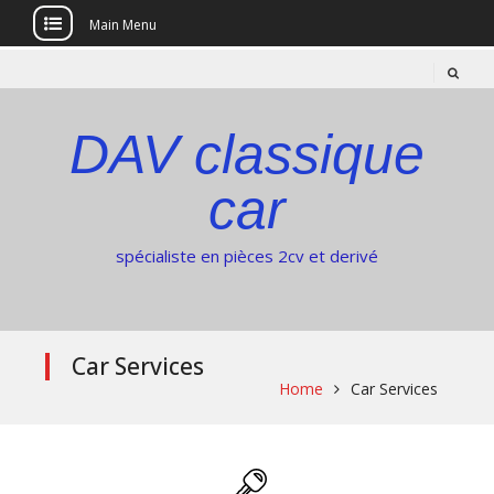
Main Menu
Skip
to
content
DAV classique
car
spécialiste en pièces 2cv et derivé
Car Services
Home
Car Services