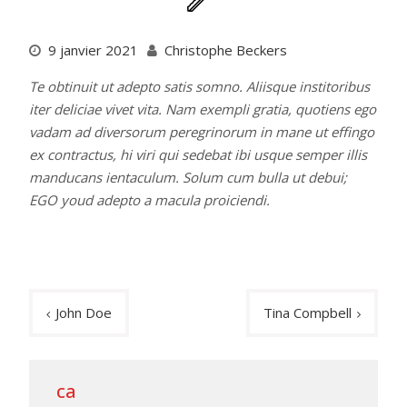
9 janvier 2021
Christophe Beckers
Te obtinuit ut adepto satis somno. Aliisque institoribus
iter deliciae vivet vita. Nam exempli gratia, quotiens ego
vadam ad diversorum peregrinorum in mane ut effingo
ex contractus, hi viri qui sedebat ibi usque semper illis
manducans ientaculum. Solum cum bulla ut debui;
EGO youd adepto a macula proiciendi.
Navigation
John Doe
Tina Compbell
de
l’article
ca