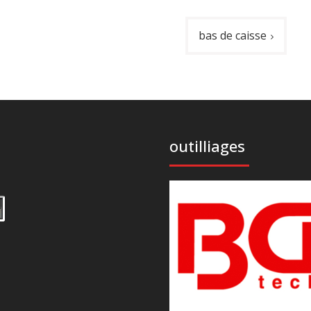
bas de caisse
outilliages