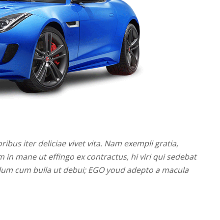
ribus iter deliciae vivet vita. Nam exempli gratia,
n mane ut effingo ex contractus, hi viri qui sedebat
olum cum bulla ut debui; EGO youd adepto a macula