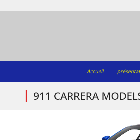
Skip
to
content
Accueil
présenta
911 CARRERA MODEL