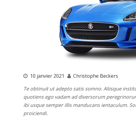
10 janvier 2021
Christophe Beckers
Te obtinuit ut adepto satis somno. Aliisque instito
quotiens ego vadam ad diversorum peregrinorum i
ibi usque semper illis manducans ientaculum. S
proiciendi.