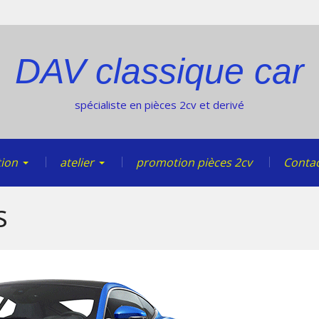
DAV classique car
spécialiste en pièces 2cv et derivé
tion
atelier
promotion pièces 2cv
Contac
S