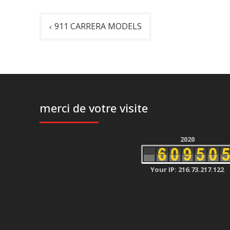
Navigation
911 CARRERA MODELS
de
l’article
merci de votre visite
2020
Your IP: 216.73.217.122