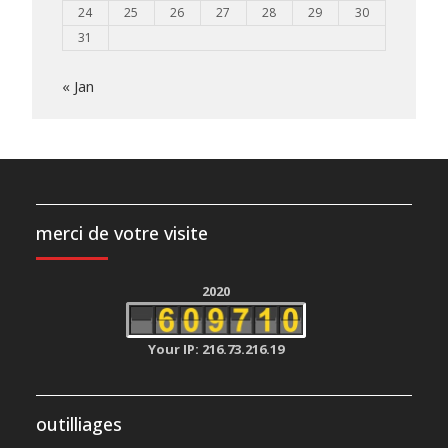
24
25
26
27
28
29
30
31
« Jan
merci de votre visite
2020
Your IP: 216.73.216.19
outilliages